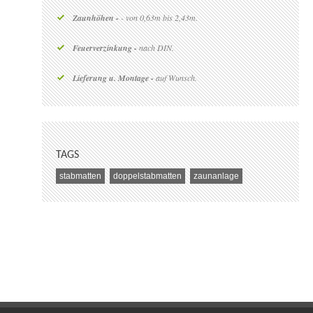
Zaunhöhen -
- von 0,63m bis 2,43m.
Feuerverzinkung -
nach DIN.
Lieferung u. Montage -
auf Wunsch.
TAGS
stabmatten
doppelstabmatten
zaunanlage