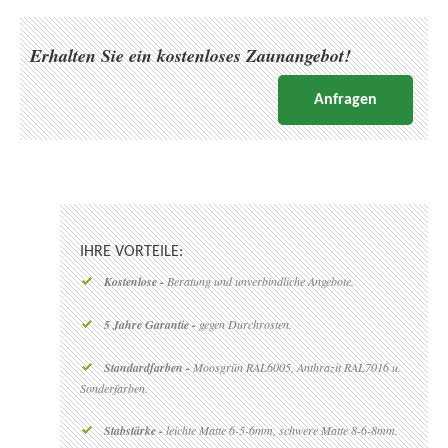
Erhalten Sie ein kostenloses Zaunangebot!
Anfragen
IHRE VORTEILE:
Kostenlose -
Beratung und unverbindliche Angebote.
5 Jahre Garantie -
gegen Durchrosten.
Standardfarben -
Moosgrün RAL6005, Anthrazit RAL7016 u.
Sonderfarben.
Stabstärke -
leichte Matte 6-5-6mm, schwere Matte 8-6-8mm.