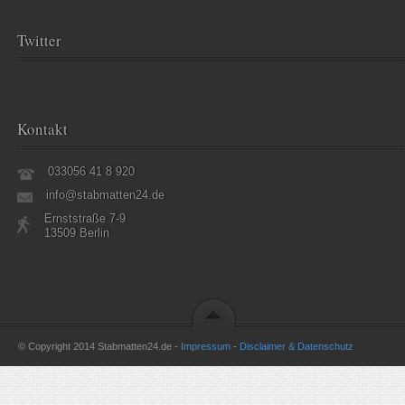
Twitter
Kontakt
033056 41 8 920
info@stabmatten24.de
Ernststraße 7-9
13509 Berlin
© Copyright 2014 Stabmatten24.de -
Impressum
-
Disclaimer & Datenschutz